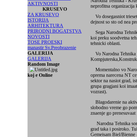
Narodna Tehnika - Kruse
AKTIVNOSTI
neprofitna organizacija
KRUSEVO
ZA KRUSEVO
Vo dosegasniot trieset
ISTORIJA
dejnost so sto od nea pr
ARHITEKTURA
PRIRODNI BOGATSTVA
Sega Narodna Tehnika e
NOVOSTI
koi preku soodvetna teh
TOSE PROESKI
tehnicki oblasti.
manastir Sv.Preobrazenie
GALERIJA
Vo Narodna Tehnika mo
GALERIJA
Kompjuterska,Konstrukto
Random Image
Momentalno vo Narodna
koj e Online
oprema narecena NT cen
sektor na nasiot grad, 
grupa gragjani koi imaat
vozrast).
Blagodarenie na aktivn
slobodno vreme go pomi
znaenje go prenesuvaat n
Narodna Tehnika sorabot
grad taka i posiroko. 
Gemeisam Biel/Bienne -