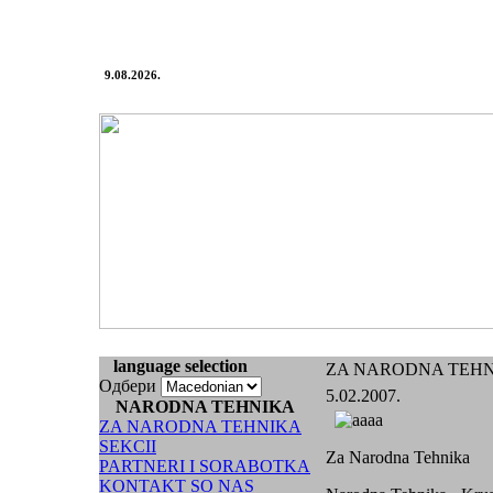
9.08.2026.
language selection
ZA NARODNA TEH
Одбери
5.02.2007.
NARODNA TEHNIKA
ZA NARODNA TEHNIKA
SEKCII
Za Narodna Tehnika
PARTNERI I SORABOTKA
KONTAKT SO NAS