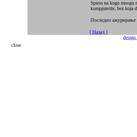
Spiess na kogo mnogu mu
kompjuterite, bez koja 
Последно ажурирање ( 
[ Назад ]
design
close